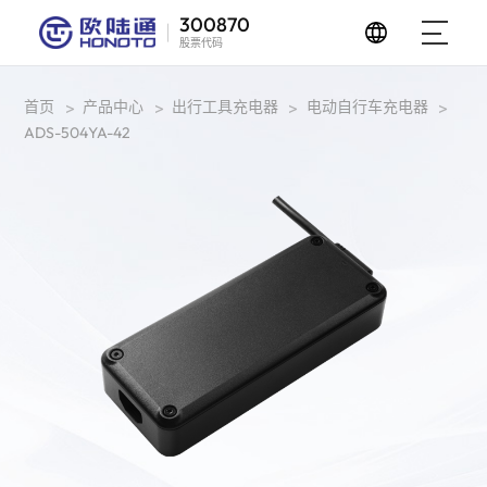
300870
股票代码
首页
产品中心
出行工具充电器
电动自行车充电器
>
>
>
>
ADS-504YA-42